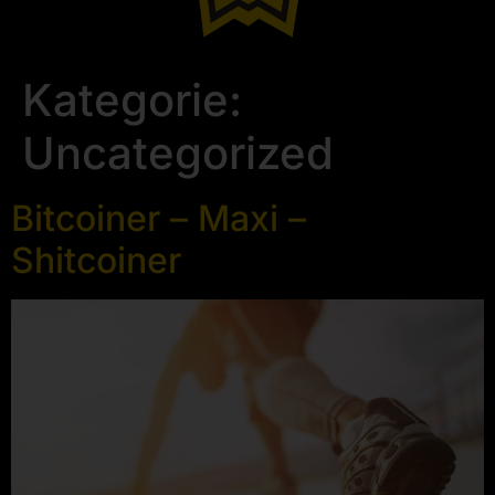
Kategorie:
Uncategorized
Bitcoiner – Maxi –
Shitcoiner