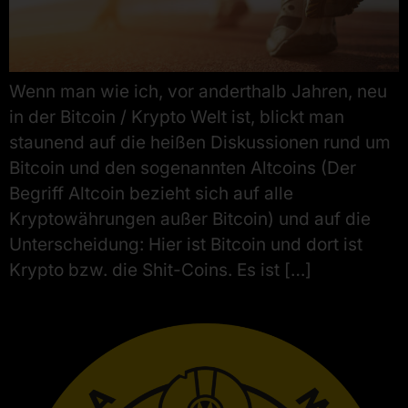
Wenn man wie ich, vor anderthalb Jahren, neu
in der Bitcoin / Krypto Welt ist, blickt man
staunend auf die heißen Diskussionen rund um
Bitcoin und den sogenannten Altcoins (Der
Begriff Altcoin bezieht sich auf alle
Kryptowährungen außer Bitcoin) und auf die
Unterscheidung: Hier ist Bitcoin und dort ist
Krypto bzw. die Shit-Coins. Es ist […]